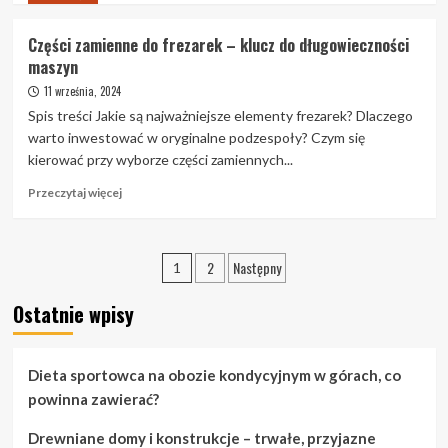
o
Kancelaria
Części zamienne do frezarek – klucz do długowieczności
Adwokacka
maszyn
Kielce
–
11 września, 2024
Kompleksowa
Spis treści Jakie są najważniejsze elementy frezarek? Dlaczego
Pomoc
warto inwestować w oryginalne podzespoły? Czym się
Prawna
kierować przy wyborze części zamiennych...
na
Każdym
Przeczytaj
Przeczytaj więcej
Etapie
więcej
o
Części
Stronicowanie
2
Następny
zamienne
1
do
wpisów
frezarek
Ostatnie wpisy
–
klucz
do
Dieta sportowca na obozie kondycyjnym w górach, co
długowieczności
powinna zawierać?
maszyn
Drewniane domy i konstrukcje – trwałe, przyjazne