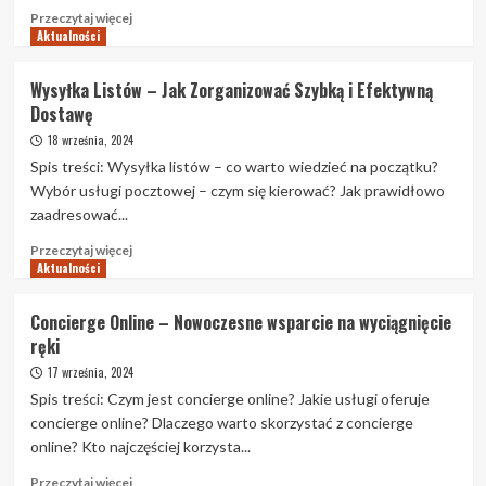
pielęgnacji
Przeczytaj
Przeczytaj więcej
pilarek
Aktualności
więcej
i
o
innych
Nowoczesne
Wysyłka Listów – Jak Zorganizować Szybką i Efektywną
narzędzi?
oświetlenie
Dostawę
–
jak
18 września, 2024
stworzyć
Spis treści: Wysyłka listów – co warto wiedzieć na początku?
funkcjonalne
Wybór usługi pocztowej – czym się kierować? Jak prawidłowo
i
zaadresować...
stylowe
wnętrze?
Przeczytaj
Przeczytaj więcej
Aktualności
więcej
o
Wysyłka
Concierge Online – Nowoczesne wsparcie na wyciągnięcie
Listów
ręki
–
Jak
17 września, 2024
Zorganizować
Spis treści: Czym jest concierge online? Jakie usługi oferuje
Szybką
concierge online? Dlaczego warto skorzystać z concierge
i
online? Kto najczęściej korzysta...
Efektywną
Dostawę
Przeczytaj
Przeczytaj więcej