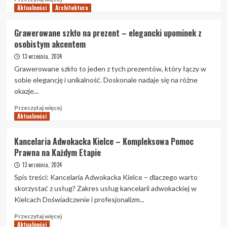
naturalnego
Aktualności
Architektura
więcej
o
Nadziewarki
Grawerowane szkło na prezent – elegancki upominek z
próżniowe
osobistym akcentem
–
niezastąpione
13 września, 2024
urządzenie
Grawerowane szkło to jeden z tych prezentów, który łączy w
w
sobie elegancję i unikalność. Doskonale nadaje się na różne
przemyśle
okazje...
mięsnym
Przeczytaj
Przeczytaj więcej
Aktualności
więcej
o
Grawerowane
Kancelaria Adwokacka Kielce – Kompleksowa Pomoc
szkło
Prawna na Każdym Etapie
na
prezent
13 września, 2024
–
Spis treści: Kancelaria Adwokacka Kielce – dlaczego warto
elegancki
skorzystać z usług? Zakres usług kancelarii adwokackiej w
upominek
Kielcach Doświadczenie i profesjonalizm...
z
osobistym
Przeczytaj
Przeczytaj więcej
akcentem
Aktualności
więcej