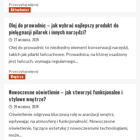
Przeczytaj
Przeczytaj więcej
Aktualności
więcej
o
Mieszadło
Olej do prowadnic – jak wybrać najlepszy produkt do
klejów
pielęgnacji pilarek i innych narzędzi?
–
Jak
27 września, 2024
wybrać
Olej do prowadnic to niezbędny element konserwacji narzędzi,
odpowiedni
takich jak pilarki łańcuchowe. Prowadnica, na której osadzony
sprzęt
jest łańcuch, wymaga regularnego...
w
Grodzisku
Przeczytaj
Przeczytaj więcej
Mazowieckim
Wnętrza
więcej
do
o
profesjonalnych
Olej
Nowoczesne oświetlenie – jak stworzyć funkcjonalne i
zastosowań?
do
stylowe wnętrze?
prowadnic
–
24 września, 2024
jak
Oświetlenie odgrywa kluczową rolę w aranżacji wnętrz,
wybrać
wpływając na atmosferę i funkcjonalność. Nowoczesne
najlepszy
oświetlenie, łączące estetykę z nowoczesnymi technologiami,
produkt
może...
do