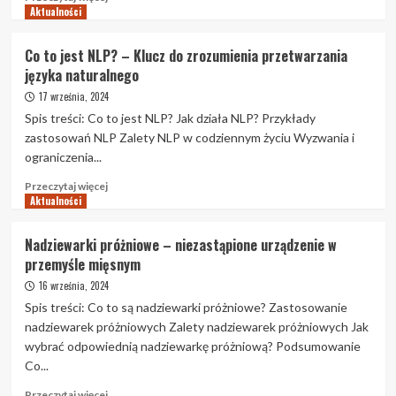
Aktualności
więcej
o
Concierge
Co to jest NLP? – Klucz do zrozumienia przetwarzania
Online
języka naturalnego
–
Nowoczesne
17 września, 2024
wsparcie
Spis treści: Co to jest NLP? Jak działa NLP? Przykłady
na
zastosowań NLP Zalety NLP w codziennym życiu Wyzwania i
wyciągnięcie
ograniczenia...
ręki
Przeczytaj
Przeczytaj więcej
Aktualności
więcej
o
Co
Nadziewarki próżniowe – niezastąpione urządzenie w
to
przemyśle mięsnym
jest
NLP?
16 września, 2024
–
Spis treści: Co to są nadziewarki próżniowe? Zastosowanie
Klucz
nadziewarek próżniowych Zalety nadziewarek próżniowych Jak
do
wybrać odpowiednią nadziewarkę próżniową? Podsumowanie
zrozumienia
Co...
przetwarzania
języka
Przeczytaj
Przeczytaj więcej