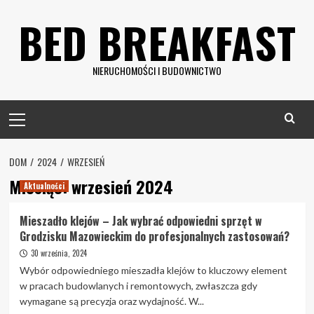
Skip
BED BREAKFAST
to
content
NIERUCHOMOŚCI I BUDOWNICTWO
Primary
Menu
DOM
2024
WRZESIEŃ
Miesiąc:
wrzesień 2024
Aktualności
Mieszadło klejów – Jak wybrać odpowiedni sprzęt w
Grodzisku Mazowieckim do profesjonalnych zastosowań?
30 września, 2024
Wybór odpowiedniego mieszadła klejów to kluczowy element
w pracach budowlanych i remontowych, zwłaszcza gdy
wymagane są precyzja oraz wydajność. W...