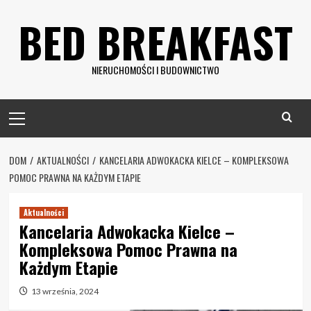
Skip
BED BREAKFAST
to
content
NIERUCHOMOŚCI I BUDOWNICTWO
Primary
Menu
DOM
AKTUALNOŚCI
KANCELARIA ADWOKACKA KIELCE – KOMPLEKSOWA
POMOC PRAWNA NA KAŻDYM ETAPIE
Aktualności
Kancelaria Adwokacka Kielce –
Kompleksowa Pomoc Prawna na
Każdym Etapie
13 września, 2024