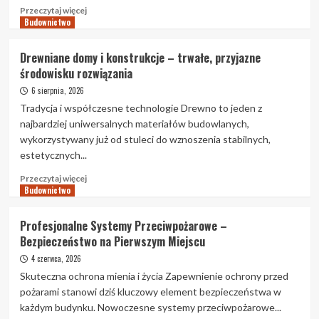
Przeczytaj
Przeczytaj więcej
Budownictwo
więcej
o
Konstrukcje
Drewniane domy i konstrukcje – trwałe, przyjazne
Drewniane
środowisku rozwiązania
–
Bezpieczny
6 sierpnia, 2026
i
Tradycja i współczesne technologie Drewno to jeden z
Trwały
najbardziej uniwersalnych materiałów budowlanych,
Wybór
wykorzystywany już od stuleci do wznoszenia stabilnych,
dla
estetycznych...
Twojego
Domu
Przeczytaj
Przeczytaj więcej
Budownictwo
więcej
o
Drewniane
Profesjonalne Systemy Przeciwpożarowe –
domy
Bezpieczeństwo na Pierwszym Miejscu
i
konstrukcje
4 czerwca, 2026
–
Skuteczna ochrona mienia i życia Zapewnienie ochrony przed
trwałe,
pożarami stanowi dziś kluczowy element bezpieczeństwa w
przyjazne
każdym budynku. Nowoczesne systemy przeciwpożarowe...
środowisku