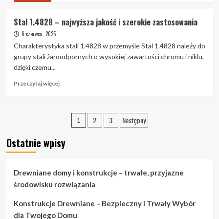
o
Elefun
Stal 1.4828 – najwyższa jakość i szerokie zastosowania
Projects
6 czerwca, 2025
–
projektowanie
Charakterystyka stali 1.4828 w przemyśle Stal 1.4828 należy do
i
grupy stali żaroodpornych o wysokiej zawartości chromu i niklu,
budowa
dzięki czemu...
placów
zabaw
Przeczytaj
Przeczytaj więcej
na
więcej
miarę
o
marzeń
Stal
Stronicowanie
2
3
Następny
1.4828
1
–
wpisów
najwyższa
Ostatnie wpisy
jakość
i
szerokie
Drewniane domy i konstrukcje – trwałe, przyjazne
zastosowania
środowisku rozwiązania
Konstrukcje Drewniane – Bezpieczny i Trwały Wybór
dla Twojego Domu