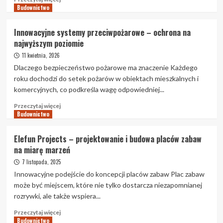
Budownictwo
więcej
o
Sklep
Innowacyjne systemy przeciwpożarowe – ochrona na
z
najwyższym poziomie
częściami
do
11 kwietnia, 2026
maszyn
Dlaczego bezpieczeństwo pożarowe ma znaczenie Każdego
rolniczych
roku dochodzi do setek pożarów w obiektach mieszkalnych i
i
komercyjnych, co podkreśla wagę odpowiedniej...
budowlanych
–
Przeczytaj
Przeczytaj więcej
MixParts
Budownictwo
więcej
o
Innowacyjne
Elefun Projects – projektowanie i budowa placów zabaw
systemy
na miarę marzeń
przeciwpożarowe
–
7 listopada, 2025
ochrona
Innowacyjne podejście do koncepcji placów zabaw Plac zabaw
na
może być miejscem, które nie tylko dostarcza niezapomnianej
najwyższym
rozrywki, ale także wspiera...
poziomie
Przeczytaj
Przeczytaj więcej
Budownictwo
więcej