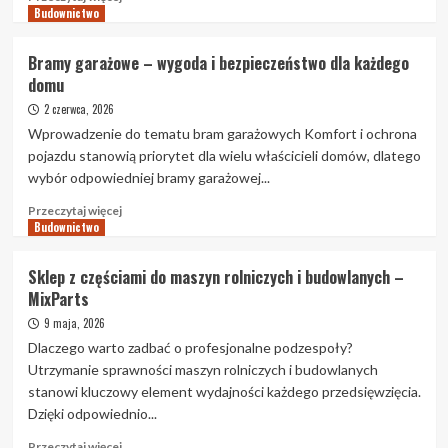
Budownictwo
więcej
o
Najważniejsze
Bramy garażowe – wygoda i bezpieczeństwo dla każdego
aspekty
domu
wyboru
bram
2 czerwca, 2026
garażowych
Wprowadzenie do tematu bram garażowych Komfort i ochrona
pojazdu stanowią priorytet dla wielu właścicieli domów, dlatego
wybór odpowiedniej bramy garażowej...
Przeczytaj
Przeczytaj więcej
Budownictwo
więcej
o
Bramy
Sklep z częściami do maszyn rolniczych i budowlanych –
garażowe
MixParts
–
wygoda
9 maja, 2026
i
Dlaczego warto zadbać o profesjonalne podzespoły?
bezpieczeństwo
Utrzymanie sprawności maszyn rolniczych i budowlanych
dla
stanowi kluczowy element wydajności każdego przedsięwzięcia.
każdego
Dzięki odpowiednio...
domu
Przeczytaj
Przeczytaj więcej