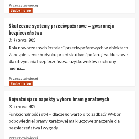
rozwiązania
Przeczytaj
Przeczytaj więcej
Budownictwo
więcej
o
Profesjonalne
Skuteczne systemy przeciwpożarowe – gwarancja
Systemy
bezpieczeństwa
Przeciwpożarowe
–
4 czerwca, 2026
Bezpieczeństwo
Rola nowoczesnych instalacji przeciwpożarowych w obiektach
na
Zabezpieczenie budynku przed skutkami pożaru jest kluczowe
Pierwszym
dla utrzymania bezpieczeństwa użytkowników i ochrony
Miejscu
mienia....
Przeczytaj
Przeczytaj więcej
Budownictwo
więcej
o
Skuteczne
Najważniejsze aspekty wyboru bram garażowych
systemy
2 czerwca, 2026
przeciwpożarowe
–
Funkcjonalność i styl – dlaczego warto o to zadbać? Wybór
gwarancja
odpowiedniej bramy garażowej ma kluczowe znaczenie dla
bezpieczeństwa
bezpieczeństwa i wygody...
Przeczytaj
Przeczytaj więcej