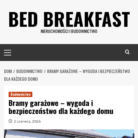
Skip
BED BREAKFAST
to
content
NIERUCHOMOŚCI I BUDOWNICTWO
Primary
Menu
DOM
BUDOWNICTWO
BRAMY GARAŻOWE – WYGODA I BEZPIECZEŃSTWO
DLA KAŻDEGO DOMU
Budownictwo
Bramy garażowe – wygoda i
bezpieczeństwo dla każdego domu
2 czerwca, 2026