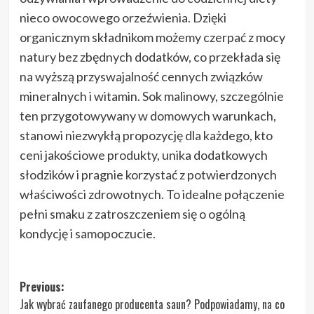
nieco owocowego orzeźwienia. Dzięki
organicznym składnikom możemy czerpać z mocy
natury bez zbędnych dodatków, co przekłada się
na wyższą przyswajalność cennych związków
mineralnych i witamin. Sok malinowy, szczególnie
ten przygotowywany w domowych warunkach,
stanowi niezwykłą propozycję dla każdego, kto
ceni jakościowe produkty, unika dodatkowych
słodzików i pragnie korzystać z potwierdzonych
właściwości zdrowotnych. To idealne połączenie
pełni smaku z zatroszczeniem się o ogólną
kondycję i samopoczucie.
Post
Previous:
Jak wybrać zaufanego producenta saun? Podpowiadamy, na co
navigation