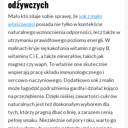
odżywczych
Mało kto zdaje sobie sprawę, że
sok z malin
właściwości
posiada nie tylko w kontekście
naturalnego wzmocnienia odporności, lecz także w
utrzymaniu prawidłowego poziomu energii. W
malinach kryje się kakofonia witamin z grupy B,
witaminy C i E, a także minerałów, takich jak
magnez czy wapń. To właśnie one skutecznie
wspierają pracę układu immunologicznego i
sercowo-naczyniowego. Dodatkowo sok z malin
może łagodzić podrażnienia gardła i działać kojąco
na przeziębienia. Dzięki niskiej zawartości cukrów
naturalnych jest też doskonałym wyborem dla
tych, którzy pragną dbać o linię, a zarazem cenią
pełnię smaku. Niezależnie od pory roku, warto go
mieć w domu, by w razie potrzeby móc po niego