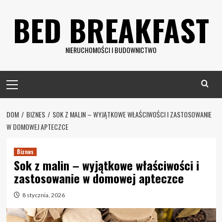
Skip
BED BREAKFAST
to
content
NIERUCHOMOŚCI I BUDOWNICTWO
Primary
Menu
DOM
BIZNES
SOK Z MALIN – WYJĄTKOWE WŁAŚCIWOŚCI I ZASTOSOWANIE
W DOMOWEJ APTECZCE
Biznes
Sok z malin – wyjątkowe właściwości i
zastosowanie w domowej apteczce
8 stycznia, 2026