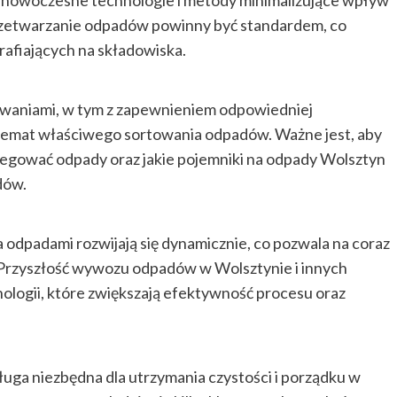
ą nowoczesne technologie i metody minimalizujące wpływ
rzetwarzanie odpadów powinny być standardem, co
trafiających na składowiska.
zwaniami, w tym z zapewnieniem odpowiedniej
 temat właściwego sortowania odpadów. Ważne jest, aby
regować odpady oraz jakie pojemniki na odpady Wolsztyn
dów.
a odpadami rozwijają się dynamicznie, co pozwala na coraz
. Przyszłość wywozu odpadów w Wolsztynie i innych
ologii, które zwiększają efektywność procesu oraz
a niezbędna dla utrzymania czystości i porządku w