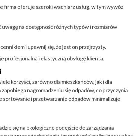
 że firma oferuje szeroki wachlarz usług, w tym wywóz
ć uwagę na dostępność różnych typów i rozmiarów
 cennikiem i upewnij się, że jest on przejrzysty.
je profesjonalną i elastyczną obsługę klienta.
i
le korzyści, zarówno dla mieszkańców, jak i dla
 zapobiega nagromadzeniu się odpadów, co przyczynia
we sortowanie i przetwarzanie odpadów minimalizuje
adzie się na ekologiczne podejście do zarządzania