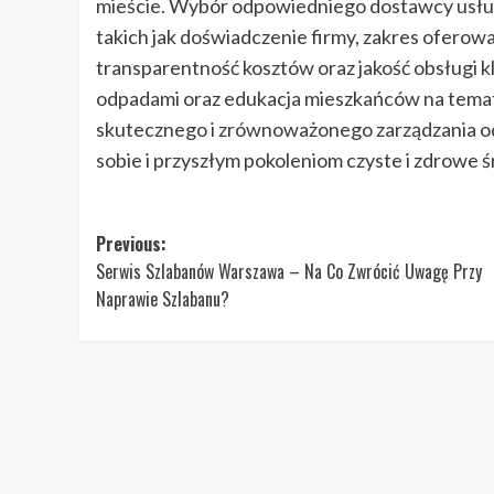
mieście. Wybór odpowiedniego dostawcy usłu
takich jak doświadczenie firmy, zakres ofero
transparentność kosztów oraz jakość obsługi k
odpadami oraz edukacja mieszkańców na tema
skutecznego i zrównoważonego zarządzania o
sobie i przyszłym pokoleniom czyste i zdrowe ś
Post
Previous:
Serwis Szlabanów Warszawa – Na Co Zwrócić Uwagę Przy
navigation
Naprawie Szlabanu?