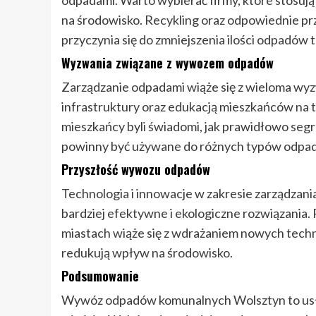
odpadami. Warto wybierać firmy, które stosuj
na środowisko. Recykling oraz odpowiednie p
przyczynia się do zmniejszenia ilości odpadów 
Wyzwania związane z wywozem odpadów
Zarządzanie odpadami wiąże się z wieloma wy
infrastruktury oraz edukacją mieszkańców na
mieszkańcy byli świadomi, jak prawidłowo seg
powinny być używane do różnych typów odpa
Przyszłość wywozu odpadów
Technologia i innowacje w zakresie zarządzani
bardziej efektywne i ekologiczne rozwiązania
miastach wiąże się z wdrażaniem nowych techn
redukują wpływ na środowisko.
Podsumowanie
Wywóz odpadów komunalnych Wolsztyn to usług