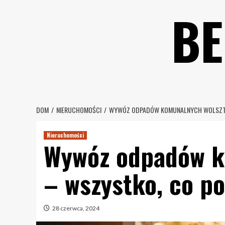
Skip
BE
to
content
DOM
NIERUCHOMOŚCI
WYWÓZ ODPADÓW KOMUNALNYCH WOLSZTYN
Nieruchomości
Wywóz odpadów k
– wszystko, co p
28 czerwca, 2024