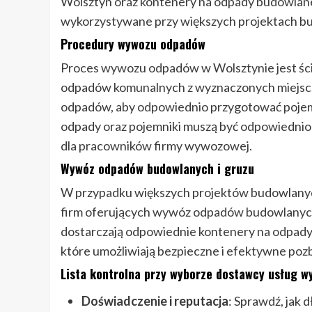
Wolsztyn oraz kontenery na odpady budowlane 
wykorzystywane przy większych projektach b
Procedury wywozu odpadów
Proces wywozu odpadów w Wolsztynie jest ści
odpadów komunalnych z wyznaczonych miejsc
odpadów, aby odpowiednio przygotować pojem
odpady oraz pojemniki muszą być odpowiednio
dla pracowników firmy wywozowej.
Wywóz odpadów budowlanych i gruzu
W przypadku większych projektów budowlanych 
firm oferujących wywóz odpadów budowlanych
dostarczają odpowiednie kontenery na odpady
które umożliwiają bezpieczne i efektywne po
Lista kontrolna przy wyborze dostawcy usług 
Doświadczenie i reputacja
: Sprawdź, jak d